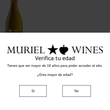
Verifica tu edad
Tienes que ser mayor de 18 años para poder acceder al sitio.
Vista rápida
emidulce 2025

¿Eres mayor de edad?
Sí
No
Comprar