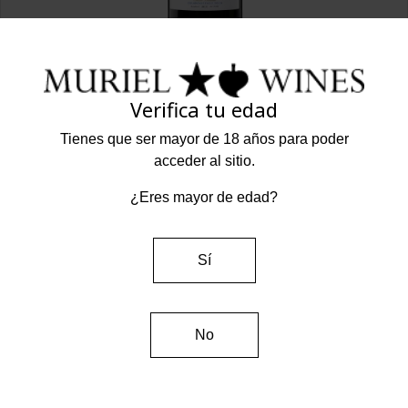
Verifica tu edad
Muriel Reserva 2018 Edición Especial Real Sociedad
Champions. Caja de 6 botellas
Tienes que ser mayor de 18 años para poder
Precio
75,00 €
acceder al sitio.
Muriel
Rioja Alavesa - Elciego
¿Eres mayor de edad?
Comprar
Sí
No