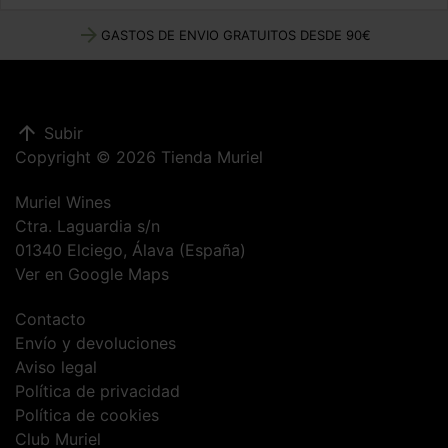
arrow_forward
GASTOS DE ENVIO GRATUITOS DESDE 90€
arrow_upward
Subir
Copyright © 2026 Tienda Muriel
Muriel Wines
Ctra. Laguardia s/n
01340 Elciego, Álava (España)
Ver en Google Maps
Contacto
Envío y devoluciones
Aviso legal
Política de privacidad
Política de cookies
Club Muriel