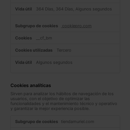
t
364 Días, 364 Días, Algunos segundos
e
n
e
cookiepro.com
c
e
__cf_bm
s
a
Tercero
r
i
Algunos segundos
a
s
Cookies analíticas
Sirven para analizar los hábitos de navegación de los
usuarios, con el objetivo de optimizar las
funcionalidades y el mantenimiento técnico y operativo
y garantizar la mejor experiencia posible.
C
tiendamuriel.com
o
o