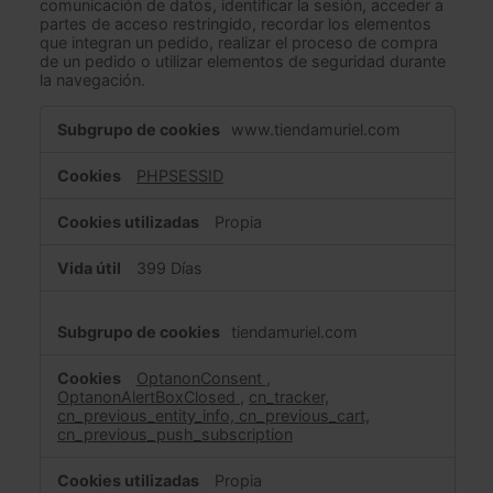
comunicación de datos, identificar la sesión, acceder a
partes de acceso restringido, recordar los elementos
que integran un pedido, realizar el proceso de compra
de un pedido o utilizar elementos de seguridad durante
la navegación.
C
www.tiendamuriel.com
o
o
PHPSESSID
k
i
Propia
e
s
399 Días
e
s
t
tiendamuriel.com
r
i
OptanonConsent
,
c
OptanonAlertBoxClosed
,
cn_tracker,
t
cn_previous_entity_info, cn_previous_cart,
a
cn_previous_push_subscription
m
e
Propia
n