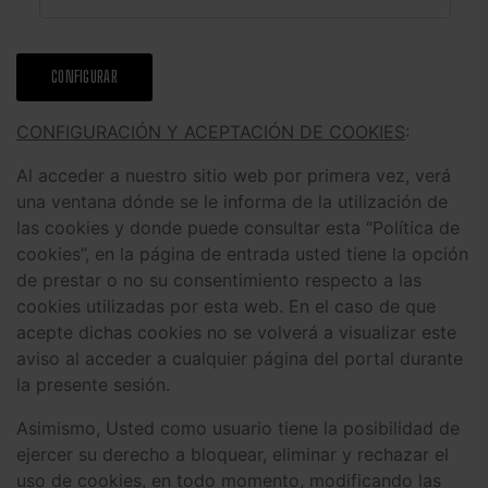
u
b
l
i
CONFIGURAR
c
i
CONFIGURACIÓN Y ACEPTACIÓN DE COOKIES
:
t
a
Al acceder a nuestro sitio web por primera vez, verá
r
i
una ventana dónde se le informa de la utilización de
a
las cookies y donde puede consultar esta “Política de
s
cookies”, en la página de entrada usted tiene la opción
de prestar o no su consentimiento respecto a las
cookies utilizadas por esta web. En el caso de que
acepte dichas cookies no se volverá a visualizar este
aviso al acceder a cualquier página del portal durante
la presente sesión.
Asimismo, Usted como usuario tiene la posibilidad de
ejercer su derecho a bloquear, eliminar y rechazar el
uso de cookies, en todo momento, modificando las