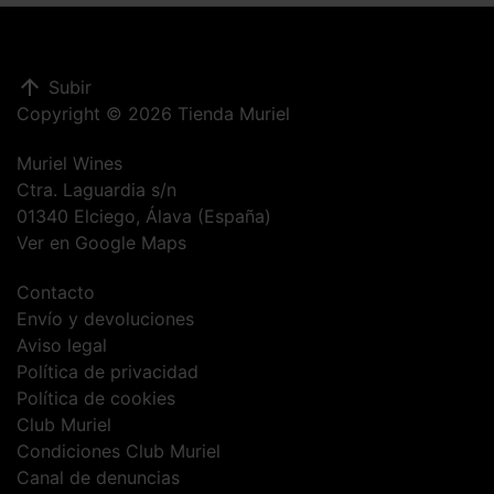
arrow_upward
Subir
Copyright © 2026 Tienda Muriel
Muriel Wines
Ctra. Laguardia s/n
01340 Elciego, Álava (España)
Ver en Google Maps
Contacto
Envío y devoluciones
Aviso legal
Política de privacidad
Política de cookies
Club Muriel
Condiciones Club Muriel
Canal de denuncias