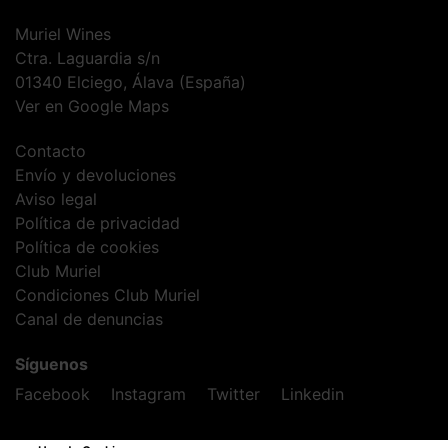
Muriel Wines
Ctra. Laguardia s/n
01340 Elciego, Álava (España)
Ver en Google Maps
Contacto
Envío y devoluciones
Aviso legal
Política de privacidad
Política de cookies
Club Muriel
Condiciones Club Muriel
Canal de denuncias
Síguenos
Facebook
Instagram
Twitter
Linkedin