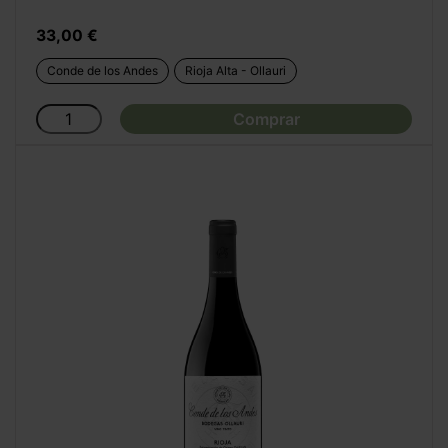
Precio
33,00 €
Conde de los Andes
Rioja Alta - Ollauri
Comprar