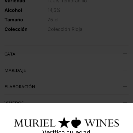
Variedad
100% Tempranillo
Alcohol
14,5%
Tamaño
75 cl
Colección
Colección Rioja
add
CATA
add
MARIDAJE
add
ELABORACIÓN
add
VIÑEDOS
Productos relacionados
Verifica tu edad