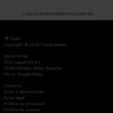
arrow_forward
GASTOS DE ENVIO GRATUITOS DESDE 90€
arrow_upward
Subir
Copyright © 2026 Tienda Muriel
Muriel Wines
Ctra. Laguardia s/n
01340 Elciego, Álava (España)
Ver en Google Maps
Contacto
Envío y devoluciones
Aviso legal
Política de privacidad
Política de cookies