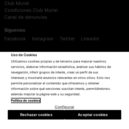
Club Muriel
Condiciones Club Muriel
Canal de denuncias
Síguenos
Facebook
Instagram
Twitter
Linkedin
Uso de Cookies
Utilizamos cookies propias y de terceros para mejorar nuestros
servicios, elaborar información estadística, analizar sus hábitos de
navegación, inferir grupos de interés, crear un perfil de sus
Cofinanciados por la Dirección de Calidad e Industrias
intereses y mostrarle anuncios relevantes en otros sitios. Esto nos
Alimentarias del Gobierno Vasco
permite personalizar el contenido que ofrecemos y obtener
información sobre qué secciones suscitan interés, permitiéndonos
además mejorar la página web y su seguridad.
Política de cookies
-
+
AÑADIR AL CARRITO
Configurar
Rechazar cookies
Aceptar cookies