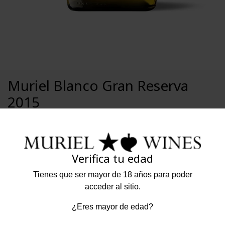
Muriel Blanco Gran Reserva
2015
17,95 €
Muriel
Verifica tu edad
Una de las añadas más tempranas de la historia.
Tienes que ser mayor de 18 años para poder
Ofreció excelentes condiciones de frescura y
acceder al sitio.
elegancia, así como grandes aptitudes para el
envejecimiento.
¿Eres mayor de edad?
Año
2015