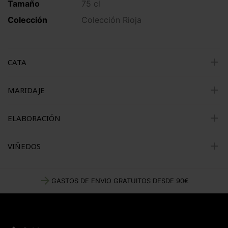
Tamaño
75 cl
Colección
Colección Rioja
add
CATA
add
MARIDAJE
add
ELABORACIÓN
add
VIÑEDOS
arrow_forward
GASTOS DE ENVIO GRATUITOS DESDE 90€