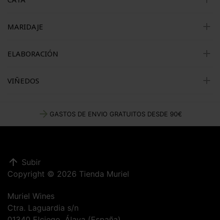
add
MARIDAJE
add
ELABORACIÓN
add
VIÑEDOS
arrow_forward
GASTOS DE ENVIO GRATUITOS DESDE 90€
arrow_upward
Subir
Copyright © 2026 Tienda Muriel
Muriel Wines
Ctra. Laguardia s/n
01340 Elciego, Álava (España)