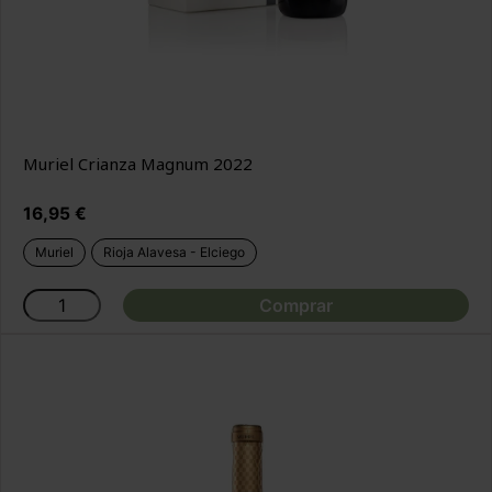
Muriel Crianza Magnum 2022
Precio
16,95 €
Muriel
Rioja Alavesa - Elciego
Comprar