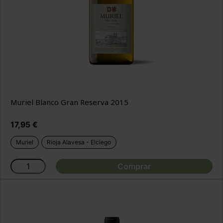
Muriel Blanco Gran Reserva 2015
Precio
17,95 €
Muriel
Rioja Alavesa - Elciego
Comprar