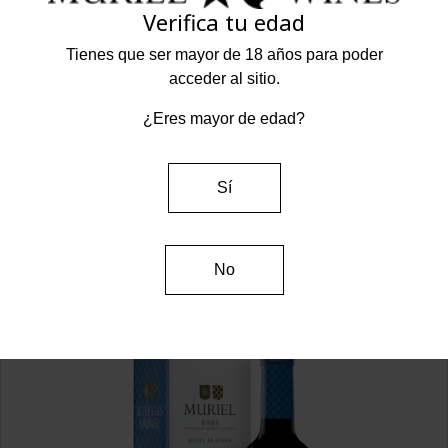
Verifica tu edad
Tienes que ser mayor de 18 años para poder
acceder al sitio.
¿Eres mayor de edad?
Muriel Blanco 2025
Precio
6,95 €
Sí
Muriel
Rioja Alta - Ollauri
Rioja Alavesa - Elciego
Comprar
No