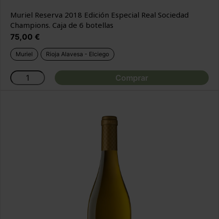
Muriel Reserva 2018 Edición Especial Real Sociedad
Champions. Caja de 6 botellas
Precio
75,00 €
Muriel
Rioja Alavesa - Elciego
Comprar