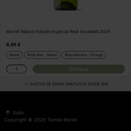
Muriel Blanco Edición Especial Real Sociedad 2024
Precio
6,95 €
Muriel
Rioja Alta - Ollauri
Rioja Alavesa - Elciego
Comprar
arrow_forward
GASTOS DE ENVIO GRATUITOS DESDE 90€
arrow_upward
Subir
Copyright © 2026 Tienda Muriel