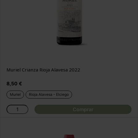
Muriel Crianza Rioja Alavesa 2022
Precio
8,50 €
Muriel
Rioja Alavesa - Elciego
Comprar